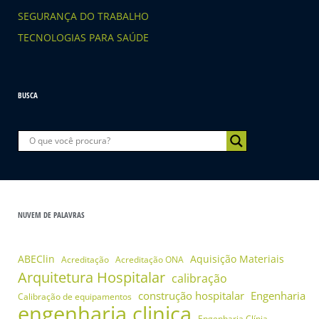
SEGURANÇA DO TRABALHO
TECNOLOGIAS PARA SAÚDE
BUSCA
NUVEM DE PALAVRAS
ABEClin
Aquisição Materiais
Acreditação
Acreditação ONA
Arquitetura Hospitalar
calibração
construção hospitalar
Engenharia
Calibração de equipamentos
engenharia clinica
Engenharia Clínia