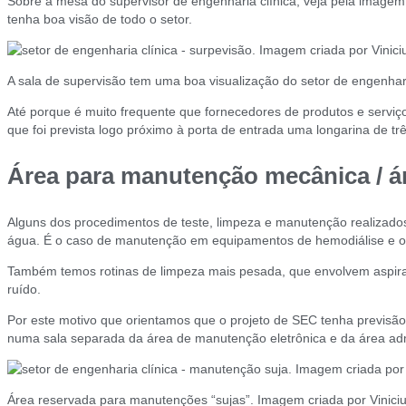
Sobre a mesa do supervisor de engenharia clínica, veja pela image
tenha boa visão de todo o setor.
A sala de supervisão tem uma boa visualização do setor de engenhari
Até porque é muito frequente que fornecedores de produtos e serviços
que foi prevista logo próximo à porta de entrada uma longarina de tr
Área para manutenção mecânica / á
Alguns dos procedimentos de teste, limpeza e manutenção realizados
água. É o caso de manutenção em equipamentos de hemodiálise e o
Também temos rotinas de limpeza mais pesada, que envolvem aspir
ruído.
Por este motivo que orientamos que o projeto de SEC tenha previsã
numa sala separada da área de manutenção eletrônica e da área admi
Área reservada para manutenções “sujas”. Imagem criada por Vinici