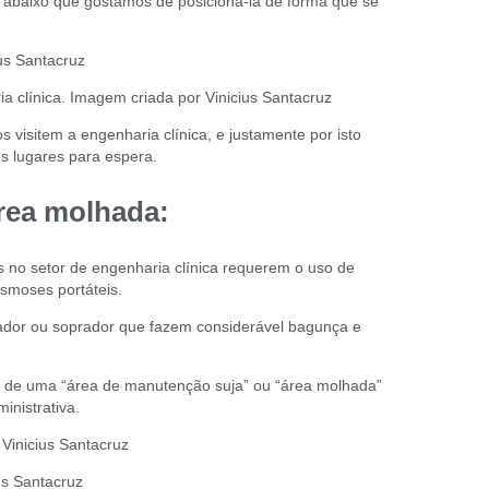
m abaixo que gostamos de posicioná-la de forma que se
a clínica. Imagem criada por Vinicius Santacruz
 visitem a engenharia clínica, e justamente por isto
ês lugares para espera.
rea molhada:
 no setor de engenharia clínica requerem o uso de
smoses portáteis.
ador ou soprador que fazem considerável bagunça e
o de uma “área de manutenção suja” ou “área molhada”
nistrativa.
us Santacruz