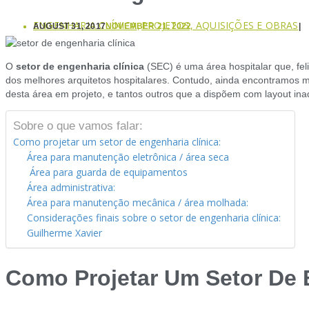
ENGENHARIA CLÍNICA
PROJETOS, AQUISIÇÕES E OBRAS
AUGUST 31, 2017
NOVEMBER 21, 2022
,
O
setor de engenharia clínica
(SEC) é uma área hospitalar que, fel
dos melhores arquitetos hospitalares. Contudo, ainda encontramos
desta área em projeto, e tantos outros que a dispõem com layout ina
Sobre o que vamos falar:
Como projetar um setor de engenharia clínica:
Área para manutenção eletrônica / área seca
Área para guarda de equipamentos
Área administrativa:
Área para manutenção mecânica / área molhada:
Considerações finais sobre o setor de engenharia clínica:
Guilherme Xavier
Como Projetar Um Setor De E