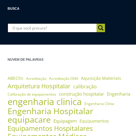
BUSCA
NUVEM DE PALAVRAS
ABEClin
Aquisição Materiais
Acreditação
Acreditação ONA
Arquitetura Hospitalar
calibração
construção hospitalar
Engenharia
Calibração de equipamentos
engenharia clinica
Engenharia Clínia
Engenharia Hospitalar
equipacare
Equipagem
Equipamentos
Equipamentos Hospitalares