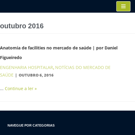
Pular
para
o
outubro 2016
conteúdo
Anatomia de facilities no mercado de saúde | por Daniel
Figueiredo
ENGENHARIA HOSPITALAR
NOTÍCIAS DO MERCADO DE
,
SAÚDE
OUTUBRO 6, 2016
…
Continue a ler »
NAVEGUE POR CATEGORIAS