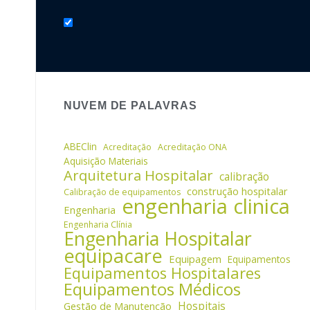
NUVEM DE PALAVRAS
ABEClin
Acreditação
Acreditação ONA
Aquisição Materiais
Arquitetura Hospitalar
calibração
construção hospitalar
Calibração de equipamentos
engenharia clinica
Engenharia
Engenharia Clínia
Engenharia Hospitalar
equipacare
Equipagem
Equipamentos
Equipamentos Hospitalares
Equipamentos Médicos
Hospitais
Gestão de Manutenção