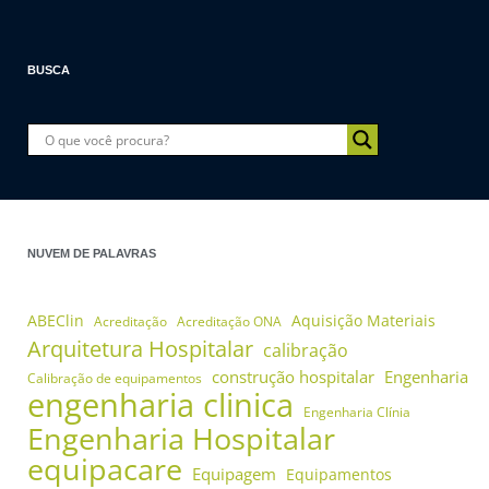
BUSCA
NUVEM DE PALAVRAS
ABEClin
Aquisição Materiais
Acreditação
Acreditação ONA
Arquitetura Hospitalar
calibração
construção hospitalar
Engenharia
Calibração de equipamentos
engenharia clinica
Engenharia Clínia
Engenharia Hospitalar
equipacare
Equipagem
Equipamentos