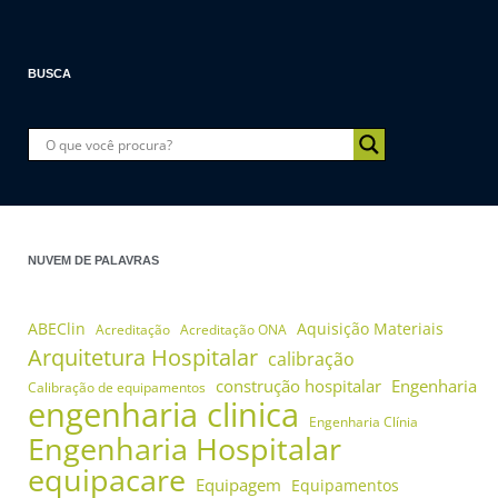
BUSCA
NUVEM DE PALAVRAS
ABEClin
Aquisição Materiais
Acreditação
Acreditação ONA
Arquitetura Hospitalar
calibração
construção hospitalar
Engenharia
Calibração de equipamentos
engenharia clinica
Engenharia Clínia
Engenharia Hospitalar
equipacare
Equipagem
Equipamentos