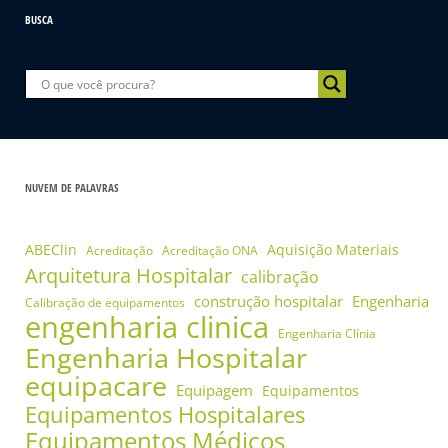
BUSCA
NUVEM DE PALAVRAS
ABEClin
Aquisição Materiais
Acreditação
Acreditação ONA
Arquitetura Hospitalar
calibração
construção hospitalar
Engenharia
Calibração de equipamentos
engenharia clinica
Engenharia Clínia
Engenharia Hospitalar
equipacare
Equipagem
Equipamentos
Equipamentos Hospitalares
Equipamentos Médicos