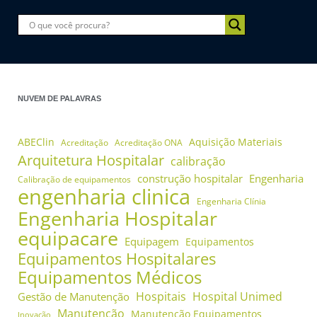
NUVEM DE PALAVRAS
ABEClin
Aquisição Materiais
Acreditação
Acreditação ONA
Arquitetura Hospitalar
calibração
construção hospitalar
Engenharia
Calibração de equipamentos
engenharia clinica
Engenharia Clínia
Engenharia Hospitalar
equipacare
Equipagem
Equipamentos
Equipamentos Hospitalares
Equipamentos Médicos
Hospitais
Hospital Unimed
Gestão de Manutenção
Manutenção
Manutenção Equipamentos
Inovação