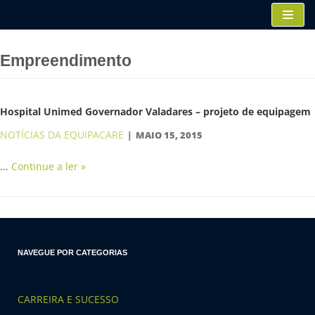
Pular
para
o
Empreendimento
conteúdo
Hospital Unimed Governador Valadares – projeto de equipagem
NOTÍCIAS DA EQUIPACARE
MAIO 15, 2015
…
Continue a ler »
NAVEGUE POR CATEGORIAS
CARREIRA E SUCESSO