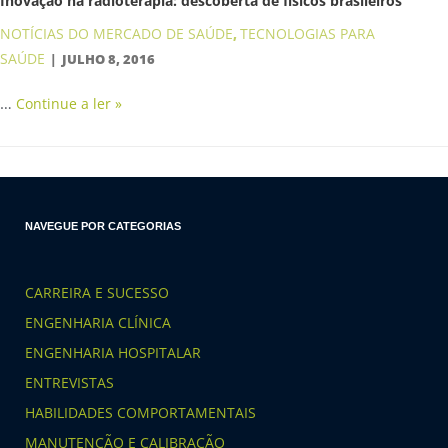
Inovação na radioterapia: descoberta de físicos brasileiros
NOTÍCIAS DO MERCADO DE SAÚDE
TECNOLOGIAS PARA
,
SAÚDE
JULHO 8, 2016
…
Continue a ler »
NAVEGUE POR CATEGORIAS
CARREIRA E SUCESSO
ENGENHARIA CLÍNICA
ENGENHARIA HOSPITALAR
ENTREVISTAS
HABILIDADES COMPORTAMENTAIS
MANUTENÇÃO E CALIBRAÇÃO