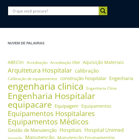
NUVEM DE PALAVRAS
ABEClin
Aquisição Materiais
Acreditação
Acreditação ONA
Arquitetura Hospitalar
calibração
construção hospitalar
Engenharia
Calibração de equipamentos
engenharia clinica
Engenharia Clínia
Engenharia Hospitalar
equipacare
Equipagem
Equipamentos
Equipamentos Hospitalares
Equipamentos Médicos
Hospitais
Hospital Unimed
Gestão de Manutenção
Manutenção
Manutenção Equipamentos
Inovação