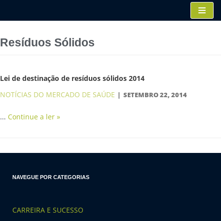
Pular
para
o
Resíduos Sólidos
conteúdo
Lei de destinação de resíduos sólidos 2014
NOTÍCIAS DO MERCADO DE SAÚDE
SETEMBRO 22, 2014
…
Continue a ler »
NAVEGUE POR CATEGORIAS
CARREIRA E SUCESSO