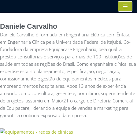
Pular
para
o
Daniele Carvalho
conteúdo
Daniele Carvalho é formada em Engenharia Elétrica com Ênfase
em Engenharia Clínica pela Universidade Federal de Itajubá. Co-
fundadora da empresa Equipacare Engenharia, pela qual já
prestou consultorias e serviços para mais de 100 instituições de
saúde em todas as regiões do Brasil. Como engenheira clínica, sua
expertise está no planejamento, especificação, negociação,
comissionamento e gestão de equipamentos médicos para
empreendimentos hospitalares. Após 13 anos de experiência
atuando como consultora, gerente e, por último, superintendente
de projetos, assumiu em Maio/21 o cargo de Diretoria Comercial
da Equipacare, liderando a equipe de vendas e marketing para
garantir a contínua expansão da empresa.