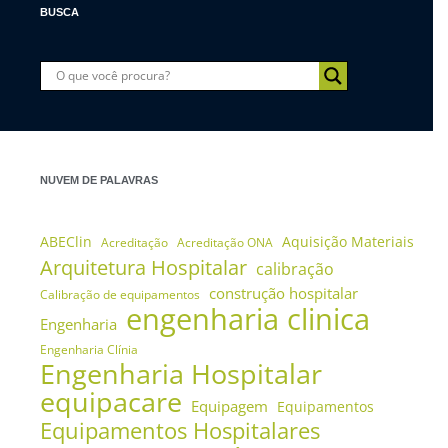
BUSCA
NUVEM DE PALAVRAS
ABEClin
Aquisição Materiais
Acreditação
Acreditação ONA
Arquitetura Hospitalar
calibração
construção hospitalar
Calibração de equipamentos
engenharia clinica
Engenharia
Engenharia Clínia
Engenharia Hospitalar
equipacare
Equipagem
Equipamentos
Equipamentos Hospitalares