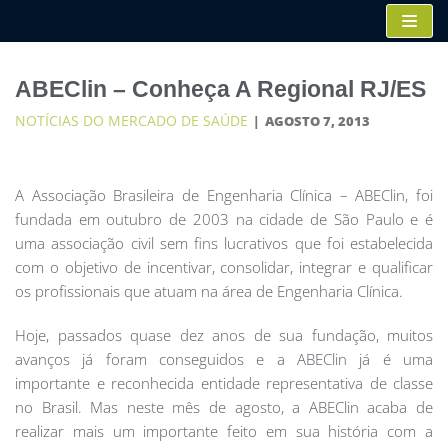
Pular
para
o
ABEClin – Conheça A Regional RJ/ES
conteúdo
NOTÍCIAS DO MERCADO DE SAÚDE
AGOSTO 7, 2013
A Associação Brasileira de Engenharia Clínica – ABEClin, foi
fundada em outubro de 2003 na cidade de São Paulo e é
uma associação civil sem fins lucrativos que foi estabelecida
com o objetivo de incentivar, consolidar, integrar e qualificar
os profissionais que atuam na área de Engenharia Clínica.
Hoje, passados quase dez anos de sua fundação, muitos
avanços já foram conseguidos e a ABEClin já é uma
importante e reconhecida entidade representativa de classe
no Brasil. Mas neste mês de agosto, a ABEClin acaba de
realizar mais um importante feito em sua história com a