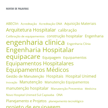
NUVEM DE PALAVRAS
ABEClin
Aquisição Materiais
Acreditação
Acreditação ONA
Arquitetura Hospitalar
calibração
construção hospitalar
Engenharia
Calibração de equipamentos
engenharia clinica
Engenharia Clínia
Engenharia Hospitalar
equipacare
Equipagem
Equipamentos
Equipamentos Hospitalares
Equipamentos Médicos
Hospitais
Hospital Unimed
Gestão de Manutenção
Manutenção
Manutenção Equipamentos
Inovação
manutenção hospitalar
Manutenção Preventiva
Medicina
Novo Hospital Unimed Sul Capixaba
ONA
Planejamento e Projetos
planejamento tecnológico
projeto de equipagem