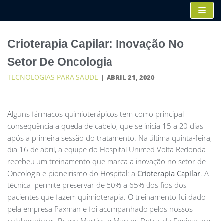
Pular
para
o
Crioterapia Capilar: Inovação No
conteúdo
Setor De Oncologia
TECNOLOGIAS PARA SAÚDE
ABRIL 21, 2020
Alguns fármacos quimioterápicos tem como principal
consequência a queda de cabelo, que se inicia 15 a 20 dias
após a primeira sessão do tratamento. Na última quinta-feira,
dia 16 de abril, a equipe do Hospital Unimed Volta Redonda
recebeu um treinamento que marca a inovação no setor de
Oncologia e pioneirismo do Hospital: a
Crioterapia Capilar
. A
técnica permite preservar de 50% a 65% dos fios dos
pacientes que fazem quimioterapia. O treinamento foi dado
pela empresa Paxman e foi acompanhado pelos nossos
colaboradores Bruno Martins e Marcos Dutra, da Equipacare.