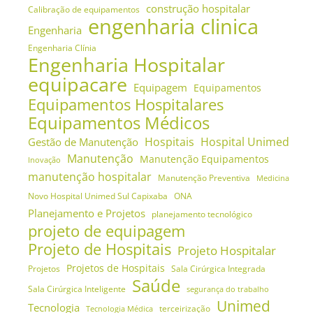
construção hospitalar
Calibração de equipamentos
engenharia clinica
Engenharia
Engenharia Clínia
Engenharia Hospitalar
equipacare
Equipagem
Equipamentos
Equipamentos Hospitalares
Equipamentos Médicos
Hospitais
Hospital Unimed
Gestão de Manutenção
Manutenção
Manutenção Equipamentos
Inovação
manutenção hospitalar
Manutenção Preventiva
Medicina
Novo Hospital Unimed Sul Capixaba
ONA
Planejamento e Projetos
planejamento tecnológico
projeto de equipagem
Projeto de Hospitais
Projeto Hospitalar
Projetos de Hospitais
Projetos
Sala Cirúrgica Integrada
Saúde
Sala Cirúrgica Inteligente
segurança do trabalho
Unimed
Tecnologia
terceirização
Tecnologia Médica