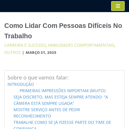
Pular
para
o
Como Lidar Com Pessoas Difíceis No
conteúdo
Trabalho
CARREIRA E SUCESSO
HABILIDADES COMPORTAMENTAIS
,
,
OUTROS
MARÇO 31, 2025
Sobre o que vamos falar:
INTRODUÇÃO
PRIMEIRAS IMPRESSÕES IMPORTAM (MUITO)
SEJA DISCRETO, MAS ESTEJA SEMPRE ATENDO: “A
CÂMERA ESTÁ SEMPRE LIGADA”
MOSTRE SERVIÇO ANTES DE PEDIR
RECONHECIMENTO
TRABALHE COMO SE JÁ FIZESSE PARTE DO TIME DE
CONFIANÇA